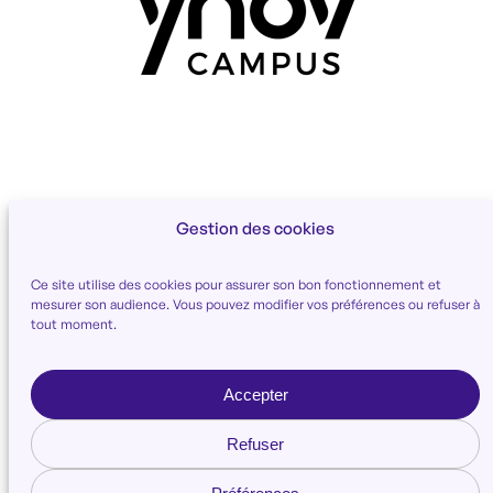
Gestion des cookies
Ce site utilise des cookies pour assurer son bon fonctionnement et
mesurer son audience. Vous pouvez modifier vos préférences ou refuser à
tout moment.
Programme
Chartes
Projet
Comité
Accepter
Actus
Partenaires
Chartes
Contact
Refuser
Instagram
Crédits
Facebook
Mentions légales