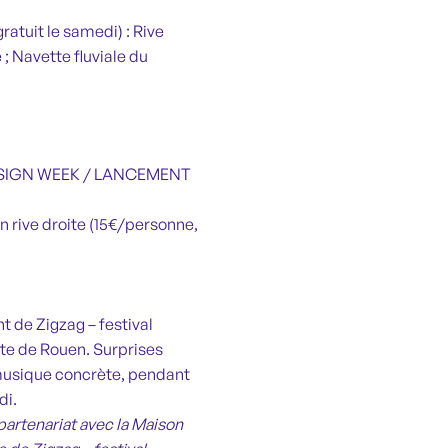
atuit le samedi) : Rive
 ; Navette fluviale du
 DESIGN WEEK / LANCEMENT
n rive droite (15€/personne,
t de Zigzag – festival
lite de Rouen. Surprises
musique concrète, pendant
di.
artenariat avec la Maison