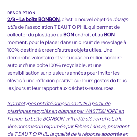
DESCRIPTION
2/3 – La boîte BONBON
, c’est le nouvel objet de
design
utile
de l’
association T EAU T O PHIL
qui permet de
collecter du plastique au
BON
endroit et au
BON
moment, pour le placer dans un circuit de recyclage à
100% destiné à créer d’autres objets utiles. Une
démarche volontaire et vertueuse en milieu scolaire
autour d’une boîte 100% recyclable, et une
sensibilisation sur plusieurs années pour inviter les
élèves à une réflexion positive sur leurs gestes de tous
les jours et leur rapport aux déchets-ressources.
3 prototypes ont été conçus en 2025 à partir de
plastiques recyclés en plaques par WASTE&HOPE en
France.
La boîte BONBON n
°1 a été clé : en effet, à la
1ère commande exprimée par
Fabien Lahaye
, président
de T EAU T O PHIL, la qualité de la réponse apportée en