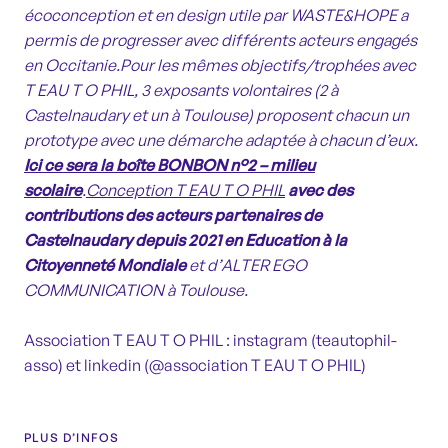
écoconception et en design utile par WASTE&HOPE
a
permis de progresser
avec différents acteurs engagés
en Occitanie
.
Pour les mêmes objectifs/trophées avec
T EAU T O PHIL, 3 exposants volontaires (2 à
Castelnaudary et un à Toulouse) proposent chacun un
prototype avec une démarche adaptée à chacun d’eux.
Ici ce sera la boîte BONBON n°2 – milieu
scolaire
.
Conception T EAU T O PHIL
avec des
contributions
des acteurs partenaires de
Castelnaudary
depuis 2021 en Education à la
Citoyenneté Mondiale
et d’
AL
T
ER EGO
COMMUNICATION à Toulouse.
Association T EAU T O PHIL :
instagram (teautophil-
asso)
et
linkedin (@association T EAU T O PHIL)
PLUS D’INFOS