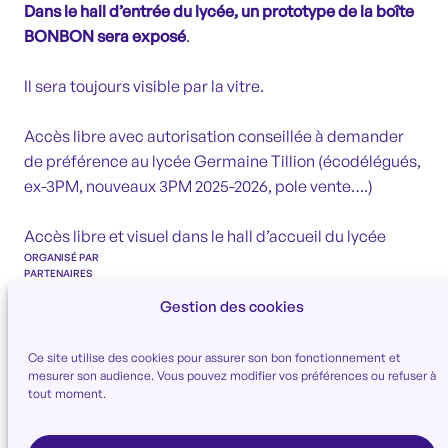
Dans le hall d’entrée du lycée, un prototype de la boîte
BONBON sera exposé
.
Il sera toujours visible par la vitre.
Accès libre avec autorisation conseillée à demander
de préférence au lycée Germaine Tillion (écodélégués,
ex-3PM, nouveaux 3PM 2025-2026, pole vente….)
Accès libre et visuel dans le hall d’accueil du lycée
ORGANISÉ PAR
PARTENAIRES
DATE
Gestion des cookies
1 sept. > 1 oct. 2025
HORAIRES
:
Ce site utilise des cookies pour assurer son bon fonctionnement et
ADRESSE
mesurer son audience. Vous pouvez modifier vos préférences ou refuser à
LYCEE GERMAINE TILLION 1 avenue du Campus Jean Durand –
tout moment.
CASTELNAUDARY
11493 –
FORMAT